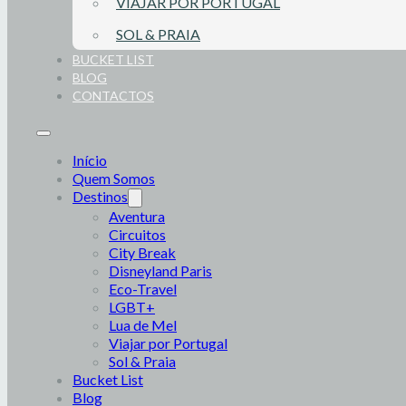
VIAJAR POR PORTUGAL
SOL & PRAIA
BUCKET LIST
BLOG
CONTACTOS
Início
Quem Somos
Destinos
Aventura
Circuitos
City Break
Disneyland Paris
Eco-Travel
LGBT+
Lua de Mel
Viajar por Portugal
Sol & Praia
Bucket List
Blog