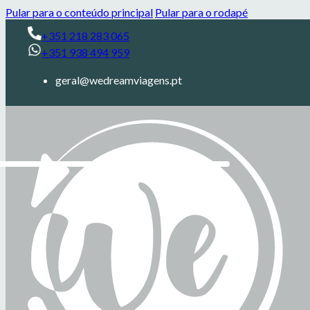
Pular para o conteúdo principal
Pular para o rodapé
+351 218 283 065
+351 938 494 959
geral@wedreamviagens.pt