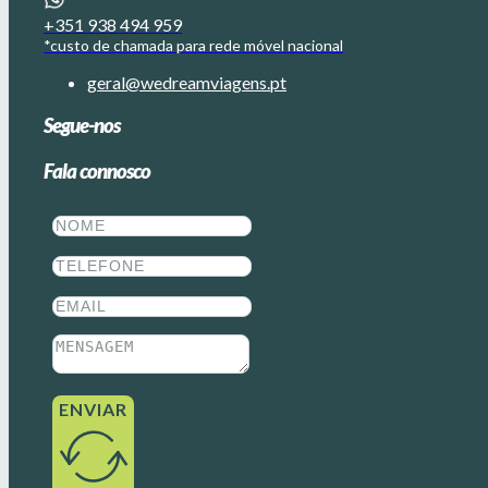
+351 938 494 959
*custo de chamada para rede móvel nacional
geral@wedreamviagens.pt
Segue-nos
Fala connosco
ENVIAR