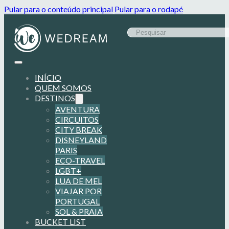
Pular para o conteúdo principal
Pular para o rodapé
INÍCIO
QUEM SOMOS
DESTINOS
AVENTURA
CIRCUITOS
CITY BREAK
DISNEYLAND
PARIS
ECO-TRAVEL
LGBT+
LUA DE MEL
VIAJAR POR
PORTUGAL
SOL & PRAIA
BUCKET LIST