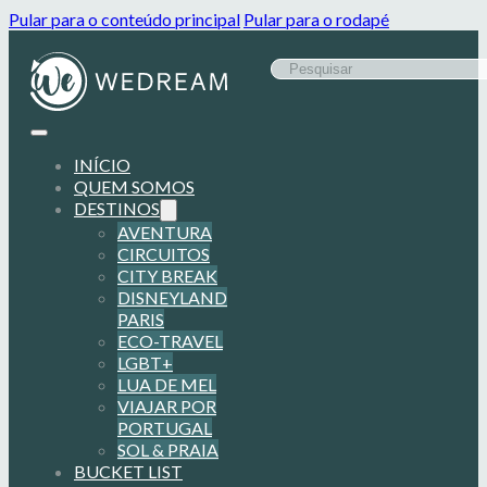
Pular para o conteúdo principal
Pular para o rodapé
INÍCIO
QUEM SOMOS
DESTINOS
AVENTURA
CIRCUITOS
CITY BREAK
DISNEYLAND
PARIS
ECO-TRAVEL
LGBT+
LUA DE MEL
VIAJAR POR
PORTUGAL
SOL & PRAIA
BUCKET LIST