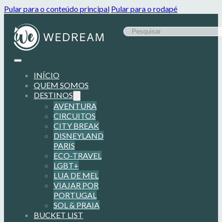
Pular para o conteúdo principal
Pular para o rodapé
INÍCIO
QUEM SOMOS
DESTINOS
AVENTURA
CIRCUITOS
CITY BREAK
DISNEYLAND
PARIS
ECO-TRAVEL
LGBT+
LUA DE MEL
VIAJAR POR
PORTUGAL
SOL & PRAIA
BUCKET LIST