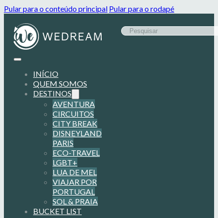
Pular para o conteúdo principal
Pular para o rodapé
INÍCIO
QUEM SOMOS
DESTINOS
AVENTURA
CIRCUITOS
CITY BREAK
DISNEYLAND
PARIS
ECO-TRAVEL
LGBT+
LUA DE MEL
VIAJAR POR
PORTUGAL
SOL & PRAIA
BUCKET LIST