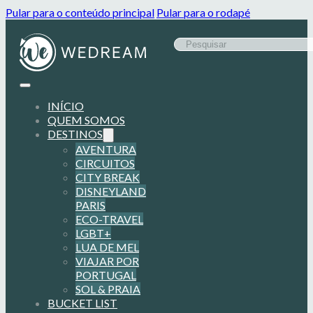
Pular para o conteúdo principal
Pular para o rodapé
INÍCIO
QUEM SOMOS
DESTINOS
AVENTURA
CIRCUITOS
CITY BREAK
DISNEYLAND
PARIS
ECO-TRAVEL
LGBT+
LUA DE MEL
VIAJAR POR
PORTUGAL
SOL & PRAIA
BUCKET LIST